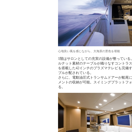
心地良い風を感じながら、大海原の景色を堪能
1階はサロンとしての充実の設備が整っている。R
ルナット素材のテーブルが織りなすコントラスト
を搭載した42インチのプラズマテレビも完備
ブルが配されている。
さらに、電動油圧式トランサムドアーが船尾
メントの収納が可能。スイミングプラットフ
る。