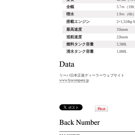
全幅
5.7ｍ（19f
喫水
1.9ｍ（6ft
搭載エンジン
2×1,524hp 
最高速度
31knots
巡航速度
22knots
燃料タンク容量
5,500L
清水タンク容量
1,000L
リーバ日本正規ディーラーウェブサイト
www.lyucompany.jp