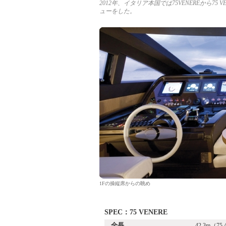
2012年、イタリア本国では75VENEREから7
ューをした。
1Fの操縦席からの眺め
SPEC：75 VENERE
全長
42.3m（75.