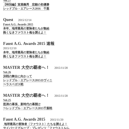
Vol.27
【特別編】室屋義秀 悲願の初優勝
レッドブル・エアレース2016 千葉
Quest
2015/12/14
Faust A.G. Awards 2015
本年、地球最高の冒険者たちが集結
飽くなきファウスト魂を讃えよ！
Faust A.G. Awards 2015 速報
2015/12/10
本年、地球最高の冒険者たちが集結
飽くなきファウスト魂を讃えよ！
MASTER 大空の覇者へ！
2015/11/28
Vol.26
決戦の舞台に向かって
レッドブル・エアレース2015ロヴィニ
〜ラスベガス戦
MASTER 大空の覇者へ！
2015/11/28
Vol.25
怒涛の幕張、新時代の幕開け
〜レッドブル・エアレース2015千葉戦
Faust A.G. Awards 2015
2015/11/20
地球最高の冒険者〈ファウスト〉たちを讃えよ！
サイバードグループ・プレゼンツ「ファウストA.G.