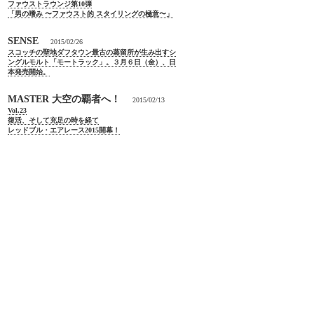
ファウストラウンジ第10弾
「男の嗜み 〜ファウスト的 スタイリングの極意〜」
SENSE
2015/02/26
スコッチの聖地ダフタウン最古の蒸留所が生み出すシ
ングルモルト「モートラック」。３月６日（金）、日
本発売開始。
MASTER 大空の覇者へ！
2015/02/13
Vol.23
復活、そして充足の時を経て
レッドブル・エアレース2015開幕！