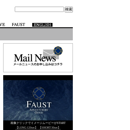
画像クリックでイメージムービーがSTART
【LONG:120sec】
【SHORT:30sec】