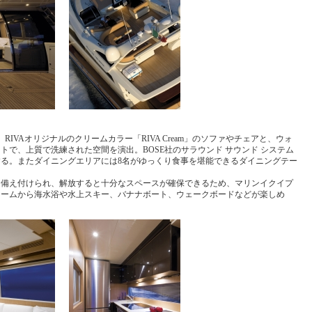
IVAオリジナルのクリームカラー「RIVA Cream」のソファやチェアと、ウォ
で、上質で洗練された空間を演出。BOSE社のサラウンド サウンド システム
する。またダイニングエリアには8名がゆっくり食事を堪能できるダイニングテー
に備え付けられ、解放すると十分なスペースが確保できるため、マリンイクイプ
ォームから海水浴や水上スキー、バナナボート、ウェークボードなどが楽しめ