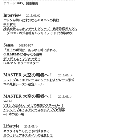
アワード 2015」開催概要
Interview
2015/09/02
バトンが紡いだ未知なる40キロへの挑戦
中川有司
株式会社ユニオンゲートグループ 代表取締役＆グル
ープCEO / 株式会社セルツリミテッド 代表取締役
Sense
2015/08/27
「至上の瞬間は、あらゆる時に訪れる」
G.H.MUMMの静かなる挑戦
ディディエ・マリオッティ
G.H.マム セラーマスター
MASTER 大空の覇者へ！
2015/05/14
レッドブル・エアレースのルールおよびレース形式
2015最新シーズン改定ルール
MASTER 大空の覇者へ！
2015/05/14
Vol.24
V３との出会い、そして飛躍のステージへ！
〜レッドブル・エアレース2015アブダビ開幕
─日本の空へ編
Lifestyle
2015/05/14
ネクタイを外したときに試される
男のカジュアルスタイルの極意とは