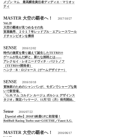
メゾン マム 最高醸造責任者ディディエ・マリオッ
ティ
MASTER 大空の覇者へ！
2017/10/27
Vol.28
大空の覇者が見つめるその先
室屋義秀、２０１７年レッドブル・エアレースワール
ドチャンピオンを獲得
SENSE
2016/12/02
時代の激変を乗り越えて誕生したTETRIS®
ゲームが生んだ絆と、新たな挑戦とは……
アレクセイ・レオニードヴィチ・パジトノフ
（TETRIS®開発者）
ヘンク・B・ロジャース（ゲームデザイナー）
SENSE
2016/10/18
冒険家のためのシャンパンが、モダンでシャープな装
いで新登場。
「G.H.マム コルドン ルージュ ポルシェ デザインス
タジオ」限定パッケージ、11月7日（月）発売開始。
Sense
2016/07/22
【Special offer】2016F1鈴鹿GPに初登場！
RedBull Racing Turbo seat×GOETHE／Faust A.G.
MASTER 大空の覇者へ！
2016/06/17