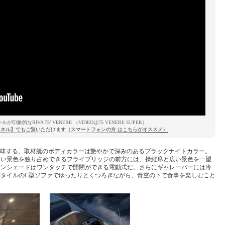
象的なRIVA 75’ VENERE （VIDEOは75 VENERE SUPER）
.G.チャンネル】でもご覧いただけます（スマートフォンの方 はこちらがオススメ）
を意味する。取材艇のボディカラーは艶やかで深みのあるブラックナイトカラー。
しい景色を独り占めできるフライブリッジの前方には、操縦席と広い景色を一望
サンシェードはワンタッチで開閉ができる電動式だ。さらにギャレーバーには冷
タイルのC型ソファでゆったりとくつろぎながら、青空の下で食事を楽しむこと