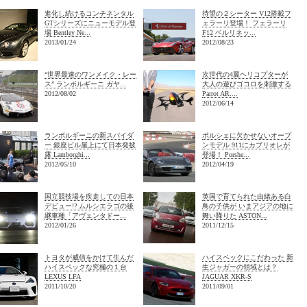
進化し続けるコンチネンタル
待望の２シーター V12搭載フ
GTシリーズにニューモデル登
ェラーリ登場！ フェラーリ
場 Bentley Ne...
F12 ベルリネッ...
2013/01/24
2012/08/23
“世界最速のワンメイク・レー
次世代の4翼ヘリコプターが
ス” ランボルギーニ ガヤ...
大人の遊びゴコロを刺激する
2012/08/02
Parrot AR....
2012/06/14
ランボルギーニの新スパイダ
ポルシェに欠かせないオープ
ー 銀座ビル屋上にて日本発披
ンモデル 911にカブリオレが
露 Lamborghi...
登場！ Porshe...
2012/05/10
2012/04/19
国立競技場を疾走しての日本
英国で育てられた由緒ある白
デビュー!? ムルシエラゴの後
鳥の子供が いまアジアの地に
継車種「アヴェンタドー...
舞い降りた ASTON...
2012/01/26
2011/12/15
トヨタが威信をかけて生んだ
ハイスペックにこだわった 新
ハイスペックな究極の１台
生ジャガーの領域とは？
LEXUS LFA
JAGUAR XKR-S
2011/10/20
2011/09/01