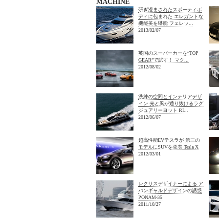
MACHINE
研ぎ澄まされたスポーティボ
ディに包まれた エレガントな
機能美を堪能 フェレッ...
2013/02/07
英国のスーパーカーを“TOP
GEAR”で試す！ マク...
2012/08/02
洗練の空間とインテリアデザ
イン 光と風が通り抜けるラグ
ジュアリーヨット RI...
2012/06/07
超高性能EVテスラが 第三の
モデルにSUVを発表 Tesla X
2012/03/01
レクサスデザイナーによる ア
バンギャルドデザインの誘惑
PONAM-35
2011/10/27