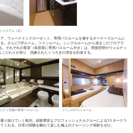
ンシステム（右）
リア、ウォークインクローゼット、専用バスルームを擁するオーナーズルームに
る。さらにVIPルーム、ツインルーム、シングルルームから成るこのフロアで
る。それぞれの客室（各部屋に専用バスルーム付き）は、間接照明やウォルナッ
誇るこだわりが宿り、洗練されたくつろぎの滞在を約束する。
ニティ完備の専用バスルーム
ツインのゲストルーム
通り抜けていく船内。経験豊富なプロフェッショナルクルーによる5スタークラ
えてくれる。日常の喧騒を離れて楽しむ極上のクルージング体験をぜひ。