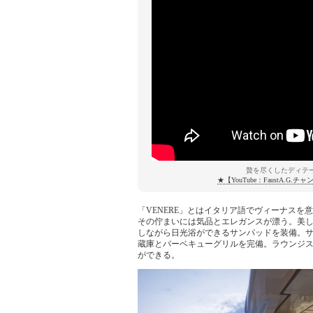
贅を尽くしたディテールが印
★【YouTube：FaustA
「VENERE」とはイタリア語でヴィーナス
その佇まいには気品とエレガンスが漂う。美
しながら日光浴ができるサンパッドを装備。
蔵庫とバーベキューグリルを完備。ラウンジス
ができる。