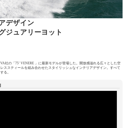
アデザイン
グジュアリーヨット
A社の「75’ VENERE 」に最新モデルが登場した。開放感溢れる広々とした空
ンレススティールを組み合わせたスタイリッシュなインテリアデザイン。すべて
出する。
]