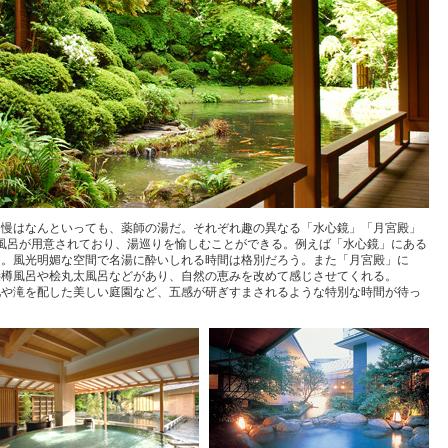
自慢はなんといっても、薬師の湯だ。それぞれ趣の異なる「水心鏡」「月宮殿」
お風呂が用意されており、湯巡りを愉しむことができる。例えば「水心鏡」にある
呂。風光明媚な空間で名湯に酔いしれる時間は格別だろう。また「月宮殿」に
桧樽風呂や桧丸太風呂などがあり、自然の恵みを改めて感じさせてくれる。
池や滝を配した美しい庭園など、五感が研ぎすまされるような特別な時間が待っ