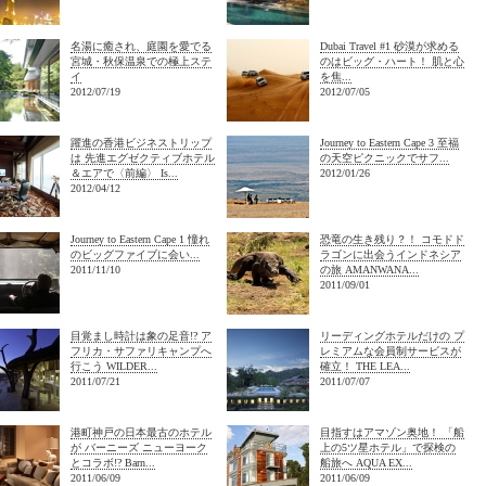
名湯に癒され、庭園を愛でる
Dubai Travel #1 砂漠が求める
宮城・秋保温泉での極上ステ
のはビッグ・ハート！ 肌と心
イ
を焦...
2012/07/19
2012/07/05
躍進の香港ビジネストリップ
Journey to Eastern Cape 3 至福
は 先進エグゼクティブホテル
の天空ピクニックでサフ...
＆エアで〈前編〉 Is...
2012/01/26
2012/04/12
Journey to Eastern Cape 1 憧れ
恐竜の生き残り？！ コモドド
のビッグファイブに会い...
ラゴンに出会うインドネシア
2011/11/10
の旅 AMANWANA...
2011/09/01
目覚まし時計は象の足音!? ア
リーディングホテルだけの プ
フリカ・サファリキャンプへ
レミアムな会員制サービスが
行こう WILDER...
確立！ THE LEA...
2011/07/21
2011/07/07
港町神戸の日本最古のホテル
目指すはアマゾン奥地！ 「船
が バーニーズ ニューヨーク
上の5ツ星ホテル」で探検の
とコラボ!? Barn...
船旅へ AQUA EX...
2011/06/09
2011/06/09