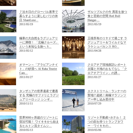
７泊８日のグローバル基準で
ザルツブルクの今 異彩を放つ
暮らすように楽しむバリの休
食と芸術の空間 Red Bull
日 ShareLuxe...
Hangar-...
2011/05/19
2011/05/19
極寒の大自然をラグジュアリ
王様所有のリヤドで過ごす ラ
ーに満喫！ 「北極クルーズ」
グジュアリー＆ワイルドなマ
という未知なる旅へ S...
ラケシュバカンス RO...
2011/05/12
2011/04/28
オマーン～「アラビアンナイ
クロアチア現地探訪レポート
ト」の砂漠へ Al Raha Tourist
太陽と大地のおもてなし 「ク
Cam...
ロアチアワイン」の誘...
2011/01/27
2011/01/27
タンザニアの世界遺産で遭遇
エクストリーム・ランナーの
する 究極のサファリとラグジ
聖地!? 超絶！南極マラソンツ
ュアリーロッジ シンギ...
アー申し込み受付中
2010/11/11
2010/07/29
世界9000ヶ所超のリゾートに
リゾート不動産×ホテル！ ２
宿泊可能！ ワイキキから始ま
つの顔を持つトランプタワ
るヒルトン流タイムシ...
ー・ワイキキの...
2010/05/13
2010/05/06