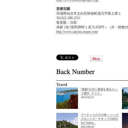
茶寮宗園
宮城県仙台市太白区秋保町湯元字釜土東１
Tel.022-398-2311
客室数：26室
本館 2名1室利用時１名31,650円～（夕・朝
http://www.saryou-souen.com/
Travel
“移動”せずに異国を巡るとい
う贅沢 クリス...
2013/02/21
プーケットのその先へ シック
スセンシズ・ヤオノイの休日
Six Senses...
2012/09/20