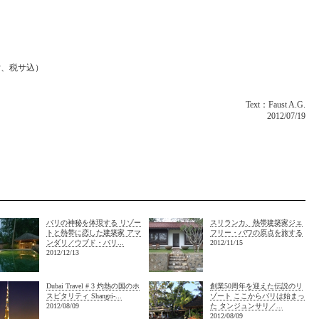
食付、税サ込）
Text：Faust A.G.
2012/07/19
バリの神秘を体現する リゾー
スリランカ、熱帯建築家ジェ
トと熱帯に恋した建築家 アマ
フリー・バワの原点を旅する
ンダリ／ウブド・バリ...
2012/11/15
2012/12/13
Dubai Travel # 3 灼熱の国のホ
創業50周年を迎えた伝説のリ
スピタリティ Shangri-...
ゾート ここからバリは始まっ
2012/08/09
た タンジュンサリ／...
2012/08/09