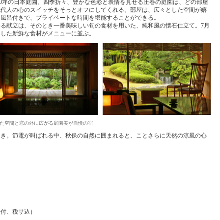
000坪の日本庭園。四季折々、豊かな色彩と表情を見せる圧巻の庭園は、どの部屋
現代人の心のスイッチをそっとオフにしてくれる。部屋は、広々とした空間が嬉
露天風呂付きで、プライベートな時間を堪能することができる。
る献立は、そのとき一番美味しい旬の食材を用いた、純和風の懐石仕立て。7月
とした新鮮な食材がメニューに並ぶ。
た空間と窓の外に広がる庭園美が自慢の宿
とき。節電が叫ばれる中、秋保の自然に囲まれると、ことさらに天然の涼風の心
朝食付、税サ込）