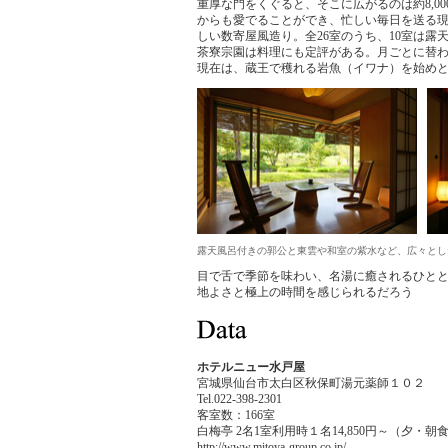
重厚な門をくぐると、そこに広がるのは約8,
からも愛でることができ、忙しい毎日を送る
しい数寄屋風造り。全26室のうち、10室は
茶寮宗園は料理にも定評がある。月ごとに替わ
現在は、蔵王で穫れる岩魚（イワナ）を始め
露天風呂付きの郭公と東雲や和室の紫水など、広々とし
目で舌で季節を味わい、名湯に癒されるひと
地よさと極上の時間を感じられるだろう
ホテルニュー水戸屋
宮城県仙台市太白区秋保町湯元薬師１０２
Tel.022-398-2301
客室数：166室
白梅亭 2名1室利用時１名14,850円～（夕・
http://www.mitoya-group.co.jp/