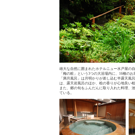
雄大な自然に囲まれたホテルニュー水戸屋の
「梅の粧」という3つの大浴場内に、16種の
「満月風呂」は月明かりが差し込む半露天風
は、露天岩風呂のほか、桧の香りが心地良い
また、郷の旬をふんだんに取り入れた料理、
ている。