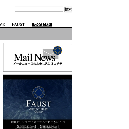
画像クリックでイメージムービーがSTART
【LONG:120sec】
【SHORT:30sec】