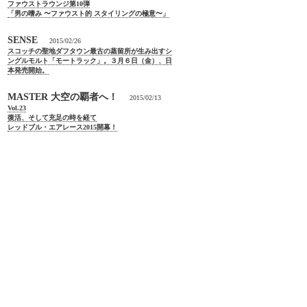
ファウストラウンジ第10弾
「男の嗜み 〜ファウスト的 スタイリングの極意〜」
SENSE
2015/02/26
スコッチの聖地ダフタウン最古の蒸留所が生み出すシ
ングルモルト「モートラック」。３月６日（金）、日
本発売開始。
MASTER 大空の覇者へ！
2015/02/13
Vol.23
復活、そして充足の時を経て
レッドブル・エアレース2015開幕！