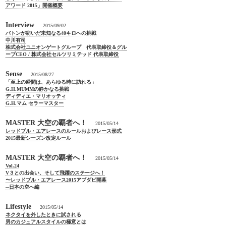
アワード 2015」開催概要
Interview
2015/09/02
バトンが紡いだ未知なる40キロへの挑戦
中川有司
株式会社ユニオンゲートグループ 代表取締役＆グル
ープCEO / 株式会社セルツリミテッド 代表取締役
Sense
2015/08/27
「至上の瞬間は、あらゆる時に訪れる」
G.H.MUMMの静かなる挑戦
ディディエ・マリオッティ
G.H.マム セラーマスター
MASTER 大空の覇者へ！
2015/05/14
レッドブル・エアレースのルールおよびレース形式
2015最新シーズン改定ルール
MASTER 大空の覇者へ！
2015/05/14
Vol.24
V３との出会い、そして飛躍のステージへ！
〜レッドブル・エアレース2015アブダビ開幕
─日本の空へ編
Lifestyle
2015/05/14
ネクタイを外したときに試される
男のカジュアルスタイルの極意とは