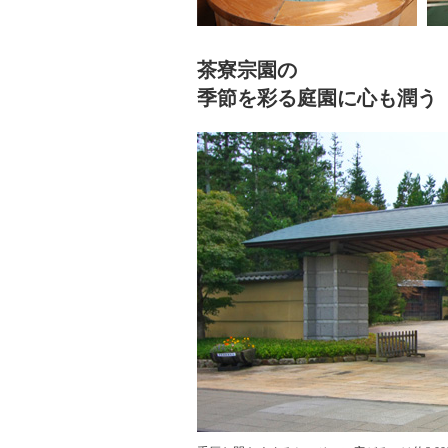
茶寮宗園の
季節を彩る庭園に心も潤う