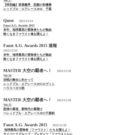
Vol.27
【特別編】室屋義秀 悲願の初優勝
レッドブル・エアレース2016 千葉
Quest
2015/12/14
Faust A.G. Awards 2015
本年、地球最高の冒険者たちが集結
飽くなきファウスト魂を讃えよ！
Faust A.G. Awards 2015 速報
2015/12/10
本年、地球最高の冒険者たちが集結
飽くなきファウスト魂を讃えよ！
MASTER 大空の覇者へ！
2015/11/28
Vol.26
決戦の舞台に向かって
レッドブル・エアレース2015ロヴィニ
〜ラスベガス戦
MASTER 大空の覇者へ！
2015/11/28
Vol.25
怒涛の幕張、新時代の幕開け
〜レッドブル・エアレース2015千葉戦
Faust A.G. Awards 2015
2015/11/20
地球最高の冒険者〈ファウスト〉たちを讃えよ！
サイバードグループ・プレゼンツ「ファウストA.G.