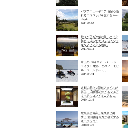
パプアニューギニア 冒険心溢
れるエコロッジを旅する trans
niugin...
2011/06/02
神々が宿る神秘の島、バリを
舞台に あなただけのスペシャ
ルなアマンを Aman...
2011/05/12
氷上の100キロオーバー・ド
ライブ！ 世界一のスノーモビ
ル・ワールドへ カナ...
2011/03/24
古都の新たな滞在スタイルが
誕生！ 京町家のタイムシェア
＆ホテルコンドミニアム ...
2010/12/16
世界自然遺産・屋久島に誕
生！ 大自然を全身で享受する
オーベルジュ
2010/05/20