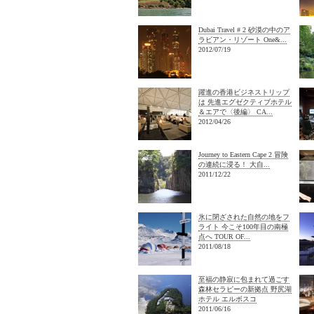
Dubai Travel # 2 砂漠の中のア
ラビアン・リゾート One&...
2012/07/19
躍進の香港ビジネストリップ
は 先進エグゼクティブホテル
＆エアで〈後編〉 CA...
2012/04/26
Journey to Eastern Cape 2 冒険
の連続に浸る！ 大自...
2011/12/22
氷に閉ざされた自然の地をフ
ライト 今こそ100年目の南極
点へ TOUR OF...
2011/08/18
至福の静寂に包まれて過ごす
森林セラピーの新拠点 野尻湖
ホテル エルボスコ
2011/06/16