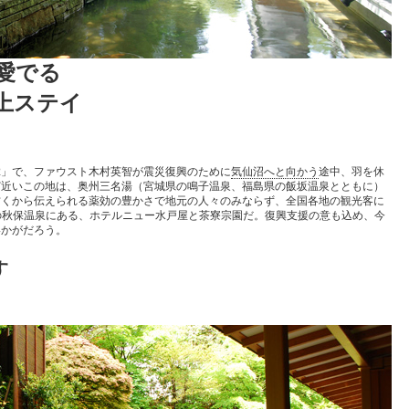
愛でる
上ステイ
12」で、ファウスト木村英智が震災復興のために
気仙沼へと向かう
途中、羽を休
ど近いこの地は、奥州三名湯（宮城県の鳴子温泉、福島県の飯坂温泉とともに）
古くから伝えられる薬効の豊かさで地元の人々のみならず、全国各地の観光客に
この秋保温泉にある、ホテルニュー水戸屋と茶寮宗園だ。復興支援の意も込め、今
いかがだろう。
す