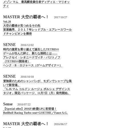
メゾン マム 最高醸造責任者ディディエ・マリオッ
ティ
MASTER 大空の覇者へ！
2017/10/27
Vol.28
大空の覇者が見つめるその先
室屋義秀、２０１７年レッドブル・エアレースワール
ドチャンピオンを獲得
SENSE
2016/12/02
時代の激変を乗り越えて誕生したTETRIS®
ゲームが生んだ絆と、新たな挑戦とは……
アレクセイ・レオニードヴィチ・パジトノフ
（TETRIS®開発者）
ヘンク・B・ロジャース（ゲームデザイナー）
SENSE
2016/10/18
冒険家のためのシャンパンが、モダンでシャープな装
いで新登場。
「G.H.マム コルドン ルージュ ポルシェ デザインス
タジオ」限定パッケージ、11月7日（月）発売開始。
Sense
2016/07/22
【Special offer】2016F1鈴鹿GPに初登場！
RedBull Racing Turbo seat×GOETHE／Faust A.G.
MASTER 大空の覇者へ！
2016/06/17