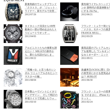
新進気鋭のウォッチブランド
最先端ワイヤレスヘッド
「クストス」が 「ジェット・
ンが 新時代の音楽体験を
ライナー」新モデルで次世...
にする Zik Par...
2012/07/26
2012/06/21
タイタニック沈没から100年
フランク・ミュラー初と
船体の一部が埋め込まれたト
「ドクロ」モチーフの真
リビュートウオッチ ...
FRANCK MULL...
2012/04/05
2012/03/29
アルピニストたちの偉業を讃
最高品質のプレミアムカ
えたい！ MILLETの新作か
アを使用した ワン＆オン
ら、新たな伝説がはじま...
なセミオーダー・ニット
2011/09/22
2011/09/15
「究極＝Ω」と言う名のシン
急遽来日のCEOに聞く 日
ボル リニューアルされたシー
の直営店にかける意気込
マスターの魅...
は？ HUBLOT
2011/08/04
2011/06/30
日本製ムーヴメントにイタリ
フランク・ミュラーの世
アンデザイン、 そして時計の
を そのままに、iPhone 4
本場スイスで完成したウォ...
ケット...
2011/03/10
2011/02/24