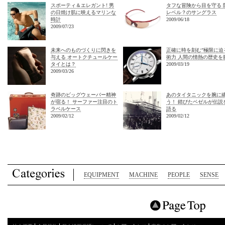
スポーティ＆エレガント! 男
タフな冒険から目を守る 
の日焼け肌に映えるマリンな
レベル？のサングラス
時計
2009/06/18
2009/07/23
未来へのものづくりに閃きを
正確に時を刻む”極限に迫
与える オートクチュールケー
術力 人間の情熱の歴史を
タイとは？
2009/03/19
2009/03/26
奇跡のビッグウェーバー精神
あのタイタニックを腕に
が宿る！ サーファー注目のト
う！ 錆びたベゼルが伝説
ラベルケース
語る
2009/02/12
2009/02/12
EQUIPMENT
MACHINE
PEOPLE
SENSE