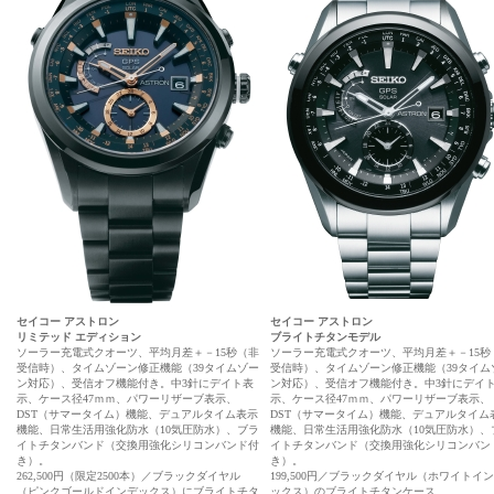
セイコー アストロン
セイコー アストロン
リミテッド エディション
ブライトチタンモデル
ソーラー充電式クオーツ、平均月差＋－15秒（非
ソーラー充電式クオーツ、平均月差＋－15秒
受信時）、タイムゾーン修正機能（39タイムゾー
受信時）、タイムゾーン修正機能（39タイム
ン対応）、受信オフ機能付き。中3針にデイト表
ン対応）、受信オフ機能付き。中3針にデイ
示、ケース径47ｍｍ、パワーリザーブ表示、
示、ケース径47ｍｍ、パワーリザーブ表示、
DST（サマータイム）機能、デュアルタイム表示
DST（サマータイム）機能、デュアルタイム
機能、日常生活用強化防水（10気圧防水）、ブラ
機能、日常生活用強化防水（10気圧防水）、
イトチタンバンド（交換用強化シリコンバンド付
イトチタンバンド（交換用強化シリコンバン
き）。
き）。
262,500円（限定2500本）／ブラックダイヤル
199,500円／ブラックダイヤル（ホワイトイ
（ピンクゴールドインデックス）にブライトチタ
ックス）のブライトチタンケース