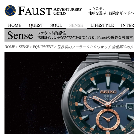
HOME
>
SENSE
>
EQUIPMENT
>
世界初のソーラーＧＰＳウオッチ 全世界39のタ