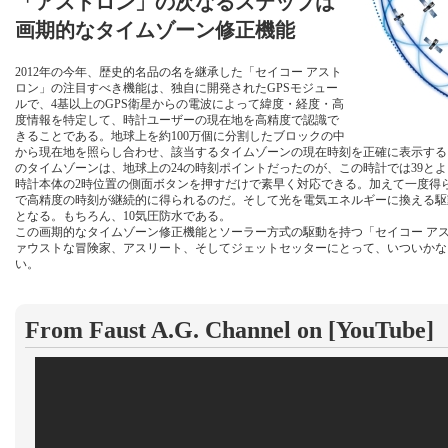
「アストロン」の次なるステップは
画期的なタイムゾーン修正機能
2012年の今年、歴史的名品の名を継承した「セイコー アスト
ロン」の注目すべき機能は、独自に開発されたGPSモジュー
ルで、4基以上のGPS衛星からの電波によって緯度・経度・高
度情報を特定して、時計ユーザーの現在地を高精度で認識で
きることである。地球上を約100万個に分割したブロックの中
から現在地を照らし合わせ、該当するタイムゾーンの現在時刻を正確に表示する
のタイムゾーンは、地球上の24の時刻ポイントだったのが、この時計では39と
時計本体の2時位置の側面ボタンを押すだけで素早く対応できる。加えて一度得
で高精度の時刻が継続的に得られるのだ。そして光を電気エネルギーに換える駆
となる。もちろん、10気圧防水である。
この画期的なタイムゾーン修正機能とソーラー方式の駆動を持つ「セイコー ア
ァウストな冒険家、アスリート、そしてジェットセッターにとって、いついかな
い。
From Faust A.G. Channel on [YouTube]