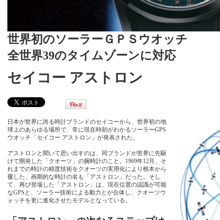
世界初のソーラーＧＰＳウオッチ
全世界39のタイムゾーンに対応
セイコー アストロン
日本が世界に誇る時計ブランドのセイコーから、世界初の地
球上のあらゆる場所で、常に現在時刻がわかるソーラーGPS
ウオッチ「セイコー アストロン」が発表された。
アストロンと聞いて思い出すのは、同ブランドが世界に先駆
けて開発した「クオーツ」の腕時計のこと。1969年12月、そ
れまでの時計の精度技術をクオーツの実用化により根本から
覆した、画期的な時計の名も「アストロン」だった。そし
て、再び登場した「アストロン」は、現在位置の認識が可能
なGPSと、ソーラー技術による動力とが合体し、クオーツウ
ォッチを更に進化させたモデルとなっている。