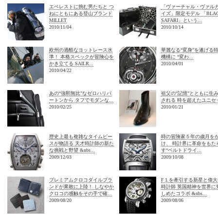
エベレストに挑む男たちと つ
「ヴァーチャル・ヴァル
ねにともにある登山ブランド
イズ」限定モデル 「BLA
MILLET
SAFARI」という...
2010/11/04
2010/10/14
欧州の過酷なヨットレース水
華麗なる“変身”を遂げる
準！ 本格スペックが冒険心を
機構に “変わ...
かき立てる SAILR...
2010/04/01
2010/04/22
あの“強靭無比”なゼロハリバ
祖父の“記憶”とともに生
ートンから タフでモダンな...
される 時を超えたユニセッ.
2010/02/25
2010/01/21
歴史上最も複雑なタイムピー
時の冒険家５年の歳月を
スが物語る 天才時計師の新た
け、 時計界に革命をもた
な挑戦と野望 &nbs...
す“ベルトドライ...
2009/12/03
2009/10/08
プレミアムクロコダイルブラ
F１を牽引する新星と偉大
ンドが果敢に上陸！ しなやか
時計師 英国精神を世界に
クロコの感触をその手で確...
しめたコラボ &nbs...
2009/08/20
2009/08/06