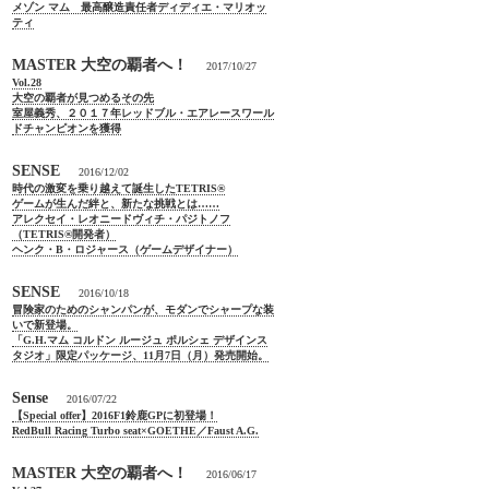
メゾン マム 最高醸造責任者ディディエ・マリオッ
ティ
MASTER 大空の覇者へ！
2017/10/27
Vol.28
大空の覇者が見つめるその先
室屋義秀、２０１７年レッドブル・エアレースワール
ドチャンピオンを獲得
SENSE
2016/12/02
時代の激変を乗り越えて誕生したTETRIS®
ゲームが生んだ絆と、新たな挑戦とは……
アレクセイ・レオニードヴィチ・パジトノフ
（TETRIS®開発者）
ヘンク・B・ロジャース（ゲームデザイナー）
SENSE
2016/10/18
冒険家のためのシャンパンが、モダンでシャープな装
いで新登場。
「G.H.マム コルドン ルージュ ポルシェ デザインス
タジオ」限定パッケージ、11月7日（月）発売開始。
Sense
2016/07/22
【Special offer】2016F1鈴鹿GPに初登場！
RedBull Racing Turbo seat×GOETHE／Faust A.G.
MASTER 大空の覇者へ！
2016/06/17