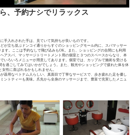
ら、予約ナシでリラックス
麗に手入れされた手は、見ていて気持ちが良いものです。
などが立ち並ぶドンコイ通りからすぐのショッピングモール内に、スパマッサー
あります。ここは予約なしで飛び込みもOK。また、ショッピングの合間にも利用
、ヘアスパ、マッサージトリートメント用の個室と３つのスペースからなり、本
までいろいろメニューが用意してあります。個室では、カップルで施術を受ける
間を過ごしてみてはいかがでしょう。また、観光やショッピングで疲れた体を休
と女性に喜ばれるかもしれません。
先が器用なベトナム人らしい、真面目で丁寧なサービスで、歩き疲れた足を優し
るミントティーも美味。爪先から全身のマッサージまで、豊富で充実したメニュ