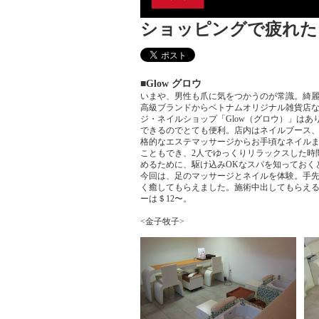
ショッピングで疲れた
■Glow グロウ
いまや、男性も爪に気をつかうのが常識。綺
高級ブランドからベトナムオリジナル雑貨店
ジ・ネイルショップ「Glow（グロウ）」は
できるのでとても便利。店内はネイルブース
格的なエステマッサージからお手頃なネイル
こともでき、2人でゆっくりリラックスした時
めるために、駆け込みOKなスパを知っておく
今回は、足のマッサージとネイルを体験。手
く癒してもらえました。施術中出してもらえ
ーは＄12〜。
<金子牧子>