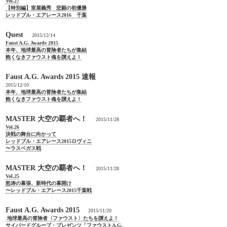
Vol.27
【特別編】室屋義秀 悲願の初優勝
レッドブル・エアレース2016 千葉
Quest
2015/12/14
Faust A.G. Awards 2015
本年、地球最高の冒険者たちが集結
飽くなきファウスト魂を讃えよ！
Faust A.G. Awards 2015 速報
2015/12/10
本年、地球最高の冒険者たちが集結
飽くなきファウスト魂を讃えよ！
MASTER 大空の覇者へ！
2015/11/28
Vol.26
決戦の舞台に向かって
レッドブル・エアレース2015ロヴィニ
〜ラスベガス戦
MASTER 大空の覇者へ！
2015/11/28
Vol.25
怒涛の幕張、新時代の幕開け
〜レッドブル・エアレース2015千葉戦
Faust A.G. Awards 2015
2015/11/20
地球最高の冒険者〈ファウスト〉たちを讃えよ！
サイバードグループ・プレゼンツ「ファウストA.G.