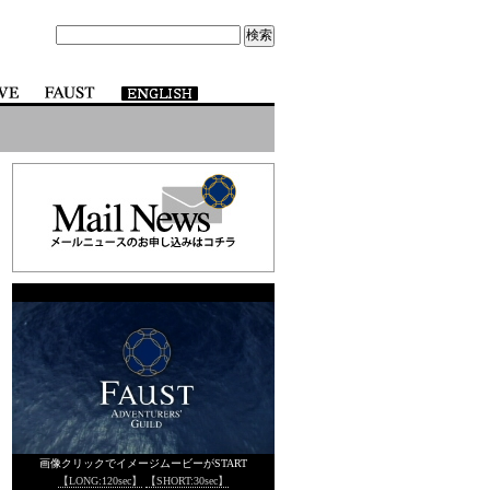
画像クリックでイメージムービーがSTART
【LONG:120sec】
【SHORT:30sec】