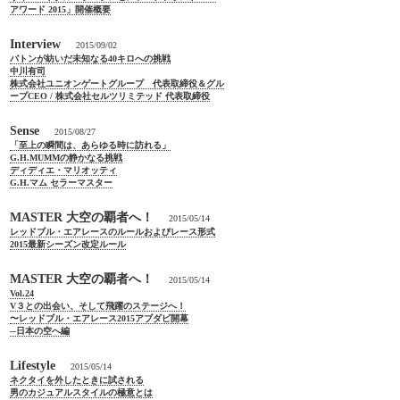
アワード 2015」開催概要
Interview
2015/09/02
バトンが紡いだ未知なる40キロへの挑戦
中川有司
株式会社ユニオンゲートグループ 代表取締役＆グル
ープCEO / 株式会社セルツリミテッド 代表取締役
Sense
2015/08/27
「至上の瞬間は、あらゆる時に訪れる」
G.H.MUMMの静かなる挑戦
ディディエ・マリオッティ
G.H.マム セラーマスター
MASTER 大空の覇者へ！
2015/05/14
レッドブル・エアレースのルールおよびレース形式
2015最新シーズン改定ルール
MASTER 大空の覇者へ！
2015/05/14
Vol.24
V３との出会い、そして飛躍のステージへ！
〜レッドブル・エアレース2015アブダビ開幕
─日本の空へ編
Lifestyle
2015/05/14
ネクタイを外したときに試される
男のカジュアルスタイルの極意とは