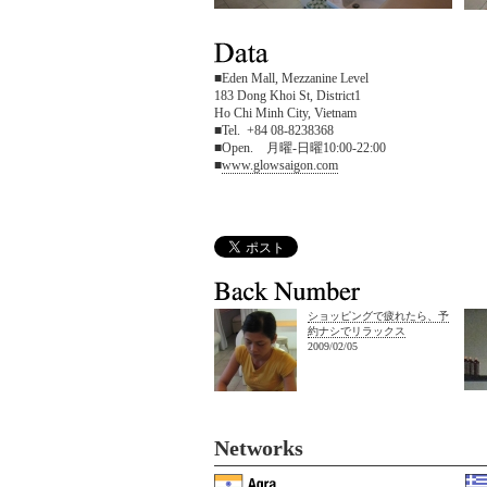
■Eden Mall, Mezzanine Level
183 Dong Khoi St, District1
Ho Chi Minh City, Vietnam
■Tel. +84 08-8238368
■Open. 月曜-日曜10:00-22:00
■
www.glowsaigon.com
ショッピングで疲れたら、予
約ナシでリラックス
2009/02/05
Networks